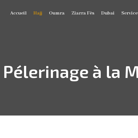
Accueil
Hajj
Oumra
Ziarra Fès
Dubai
Service
 Pélerinage à la