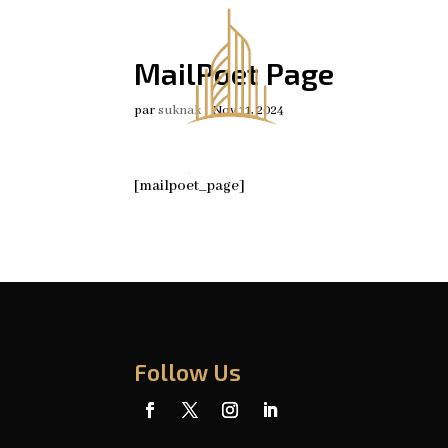
MailPoet Page
par
suknak
|
Nov 11, 2024
[mailpoet_page]
Follow Us