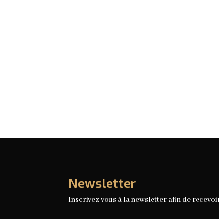
Accueil
Hajj
Oumra
Ziarra Fès
Dubai
Service
Newsletter
Inscrivez vous à la newsletter afin de recevoi