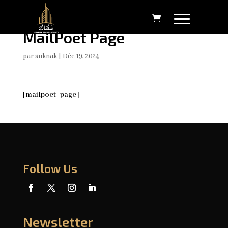
MailPoet Page
par
suknak
|
Déc 19, 2024
[mailpoet_page]
Follow Us
Newsletter